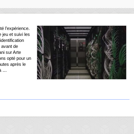
é l’expérience.
jeu et suivi les
dentification
n avant de
ani sur Arte
ons opté pour un
tes après le
 à …