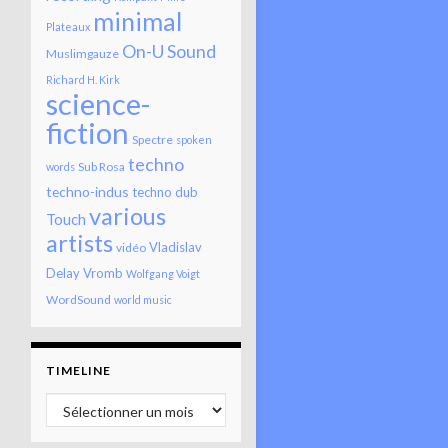
minimal
Plateaux
On-U Sound
Muslimgauze
Richard H. Kirk
science-
fiction
Spectre
spoken
techno
Sub Rosa
words
techno-indus
techno dub
various
Touch
artists
Vladislav
vidéo
Delay
Vromb
Wolfgang Voigt
WordSound
world music
TIMELINE
Timeline