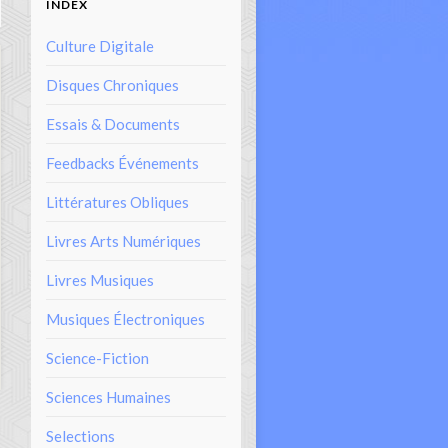
INDEX
Culture Digitale
Disques Chroniques
Essais & Documents
Feedbacks Événements
Littératures Obliques
Livres Arts Numériques
Livres Musiques
Musiques Électroniques
Science-Fiction
Sciences Humaines
Selections