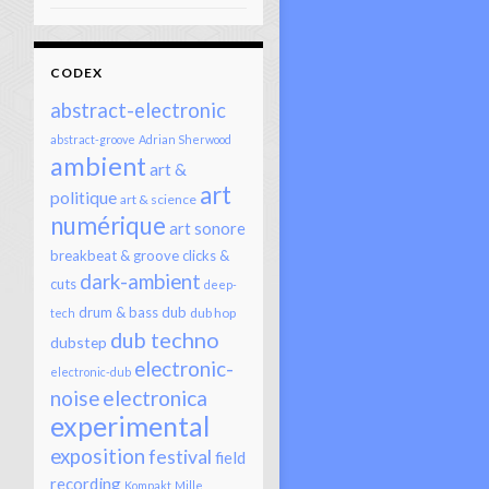
CODEX
abstract-electronic
abstract-groove
Adrian Sherwood
ambient
art &
art
politique
art & science
numérique
art sonore
breakbeat & groove
clicks &
dark-ambient
cuts
deep-
drum & bass
dub
dub hop
tech
dub techno
dubstep
electronic-
electronic-dub
electronica
noise
experimental
exposition
festival
field
recording
Kompakt
Mille