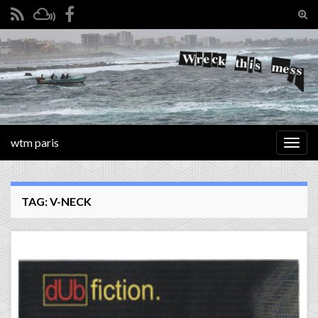
Tog
sear
Search for:
for
wtm paris
Togg
navig
TAG:
V-NECK