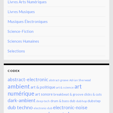
Livres Arts Numériques
Livres Musiques
Musiques Électroniques
Science-Fiction
Sciences Humaines
Selections
CODEX
abstract-electronic
abstract-groove
Adrian Sherwood
ambient
art
art & politique
art & science
numérique
art sonore
breakbeat & groove
clicks & cuts
dark-ambient
dubstep
drum & bass
dub
dub hop
deep-tech
dub techno
electronic-noise
electronic-dub