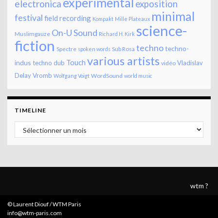
experimental
electronica
exposition
minimal
festival
field recording
Kompakt
Mille Plateaux
science-
On-U Sound
Muslimgauze
Richard H. Kirk
fiction
techno
techno-
Spectre
Sub Rosa
spoken words
various artists
Touch
indus
techno dub
Vladislav
vidéo
Delay
Vromb
WordSound
Wolfgang Voigt
world music
TIMELINE
Timeline
wtm ?
© Laurent Diouf / WTM Paris
info@wtm-paris.com