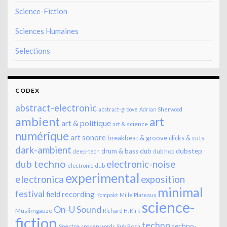
Science-Fiction
Sciences Humaines
Selections
CODEX
abstract-electronic
abstract-groove
Adrian Sherwood
ambient
art
art & politique
art & science
numérique
art sonore
breakbeat & groove
clicks & cuts
dark-ambient
dubstep
drum & bass
dub
dub hop
deep-tech
dub techno
electronic-noise
electronic-dub
experimental
electronica
exposition
minimal
festival
field recording
Kompakt
Mille Plateaux
science-
On-U Sound
Muslimgauze
Richard H. Kirk
fiction
techno
techno-
Spectre
Sub Rosa
spoken words