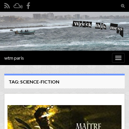
Tog
sear
Search for:
for
wtm paris
Togg
navig
TAG:
SCIENCE-FICTION