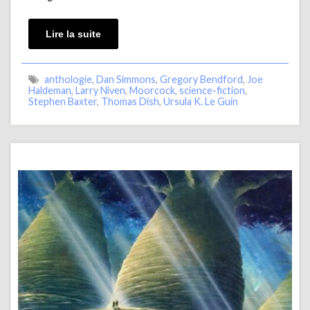
Lire la suite
anthologie
,
Dan Simmons
,
Gregory Bendford
,
Joe
Haldeman
,
Larry Niven
,
Moorcock
,
science-fiction
,
Stephen Baxter
,
Thomas Dish
,
Ursula K. Le Guin