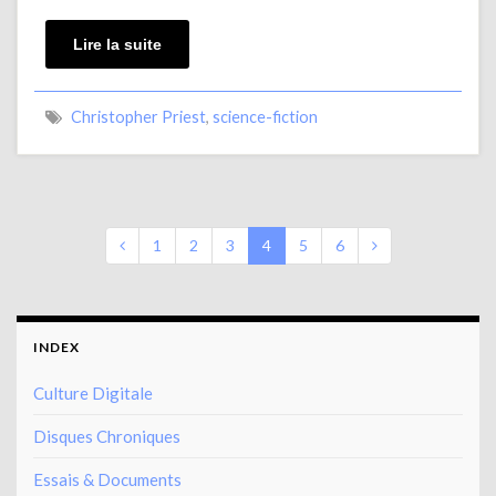
Lire la suite
Christopher Priest
,
science-fiction
1
2
3
4
5
6
INDEX
Culture Digitale
Disques Chroniques
Essais & Documents