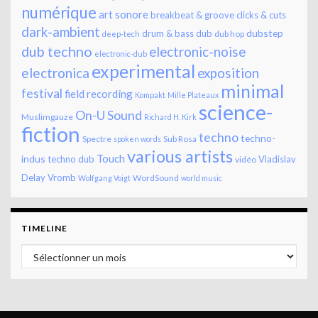
numérique
art sonore
breakbeat & groove
clicks & cuts
dark-ambient
dubstep
drum & bass
dub
dub hop
deep-tech
dub techno
electronic-noise
electronic-dub
experimental
electronica
exposition
minimal
festival
field recording
Kompakt
Mille Plateaux
science-
On-U Sound
Muslimgauze
Richard H. Kirk
fiction
techno
techno-
Spectre
Sub Rosa
spoken words
various artists
Touch
indus
techno dub
Vladislav
vidéo
Delay
Vromb
WordSound
Wolfgang Voigt
world music
TIMELINE
Timeline