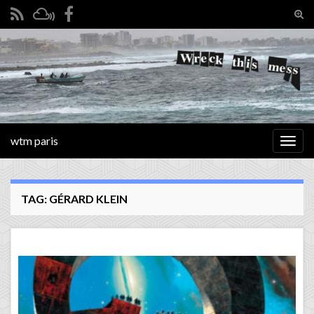
Tog
sear
Search for:
for
wtm paris
Togg
navig
TAG:
GÉRARD KLEIN