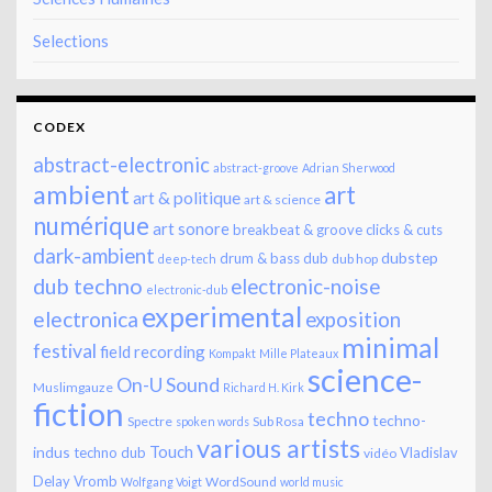
Selections
CODEX
abstract-electronic
abstract-groove
Adrian Sherwood
ambient
art
art & politique
art & science
numérique
art sonore
breakbeat & groove
clicks & cuts
dark-ambient
dubstep
drum & bass
dub
dub hop
deep-tech
dub techno
electronic-noise
electronic-dub
experimental
electronica
exposition
minimal
festival
field recording
Kompakt
Mille Plateaux
science-
On-U Sound
Muslimgauze
Richard H. Kirk
fiction
techno
techno-
Spectre
Sub Rosa
spoken words
various artists
Touch
indus
techno dub
Vladislav
vidéo
Delay
Vromb
WordSound
Wolfgang Voigt
world music