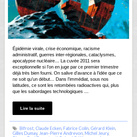
Épidémie virale, crise économique, racisme
administratif, guerres inter-régionales, cataclysmes,
apocalypse nucléaire… La cuvée 2011 sera
exceptionnelle si l’on en juge par ce premier trimestre
déjà très bien fourni. On salive d’avance à l’idée que ce
ne soit qu’un début… Dans l’immédiat, sous nos
latitudes, ce sont les retombées radioactives qui, plus
que les sabordages technologiques …
Lire la suite
Bifrost
,
Claude Ecken
,
Fabrice Colin
,
Gérard Klein
,
Gilles Dumay
,
Jean-Pierre Andrevon
,
Michel Jeury
,