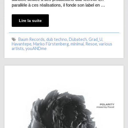
parallèle à ces réalisations, il fonde son label en …
Lire la suite
Baum Records
,
dub techno
,
Dubatech
,
Grad_U
,
Havantepe
,
Marko Fürstenberg
,
minimal
,
Resoe
,
various
artists
,
youANDme