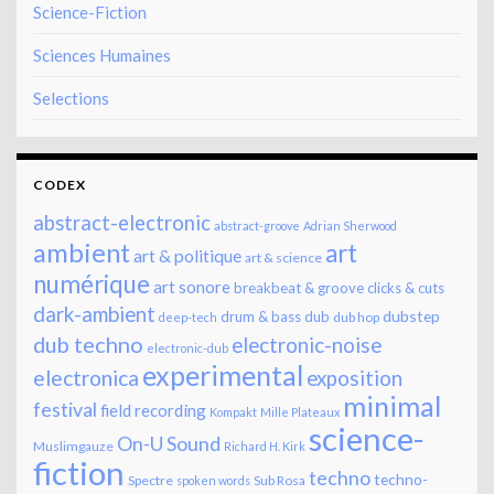
Science-Fiction
Sciences Humaines
Selections
CODEX
abstract-electronic
abstract-groove
Adrian Sherwood
ambient
art
art & politique
art & science
numérique
art sonore
breakbeat & groove
clicks & cuts
dark-ambient
dubstep
drum & bass
dub
dub hop
deep-tech
dub techno
electronic-noise
electronic-dub
experimental
electronica
exposition
minimal
festival
field recording
Kompakt
Mille Plateaux
science-
On-U Sound
Muslimgauze
Richard H. Kirk
fiction
techno
techno-
Spectre
Sub Rosa
spoken words