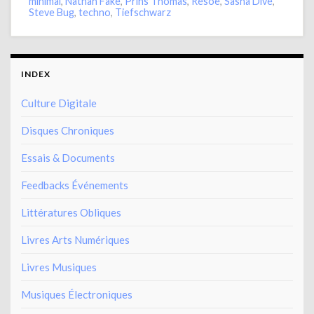
minimal
,
Nathan Fake
,
Prins Thomas
,
Resoe
,
Sasha Dive
,
Steve Bug
,
techno
,
Tiefschwarz
INDEX
Culture Digitale
Disques Chroniques
Essais & Documents
Feedbacks Événements
Littératures Obliques
Livres Arts Numériques
Livres Musiques
Musiques Électroniques