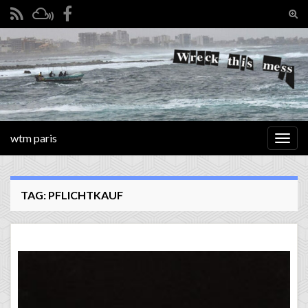
Tog
sear
Search for:
for
wtm paris
Togg
navig
TAG:
PFLICHTKAUF