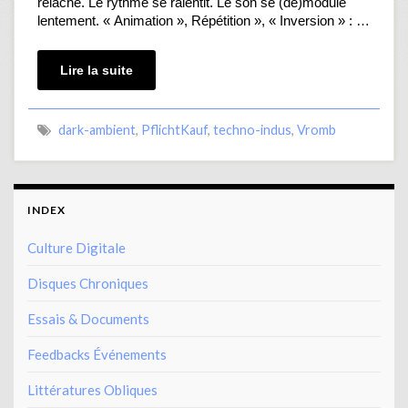
relâche. Le rythme se ralentit. Le son se (dé)module
lentement. « Animation », Répétition », « Inversion » : …
Lire la suite
dark-ambient
,
PflichtKauf
,
techno-indus
,
Vromb
INDEX
Culture Digitale
Disques Chroniques
Essais & Documents
Feedbacks Événements
Littératures Obliques