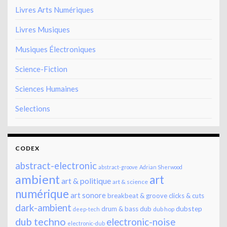
Livres Arts Numériques
Livres Musiques
Musiques Électroniques
Science-Fiction
Sciences Humaines
Selections
CODEX
abstract-electronic
abstract-groove
Adrian Sherwood
ambient
art
art & politique
art & science
numérique
art sonore
breakbeat & groove
clicks & cuts
dark-ambient
dubstep
drum & bass
dub
dub hop
deep-tech
dub techno
electronic-noise
electronic-dub