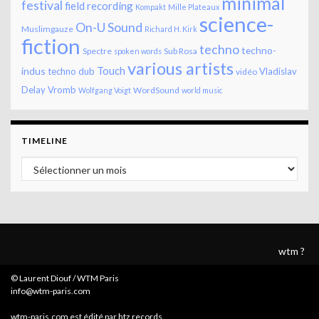
minimal
festival
field recording
Kompakt
Mille Plateaux
science-
On-U Sound
Muslimgauze
Richard H. Kirk
fiction
techno
techno-
Spectre
Sub Rosa
spoken words
various artists
Touch
indus
techno dub
Vladislav
vidéo
Delay
Vromb
WordSound
Wolfgang Voigt
world music
TIMELINE
Timeline
wtm ?
© Laurent Diouf / WTM Paris
info@wtm-paris.com
wtm-paris.com est édité par htz records