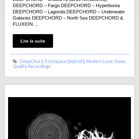
DEEPCHORD – Fargo DEEPCHORD – Hyperborea
DEEPCHORD – Lagonda DEEPCHORD – Underwater
Galaxies DEEPCHORD – North Sea DEEPCHORD &
FLUXION …
Lire la suite
DeepChord
,
Echospace [detroit]
,
Modern Love
,
Soma
Quality Recordings