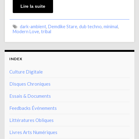
Lire la suite
dark-ambient
,
Demdike Stare
,
dub techno
,
minimal
,
Modern Love
,
tribal
INDEX
Culture Digitale
Disques Chroniques
Essais & Documents
Feedbacks Événements
Littératures Obliques
Livres Arts Numériques