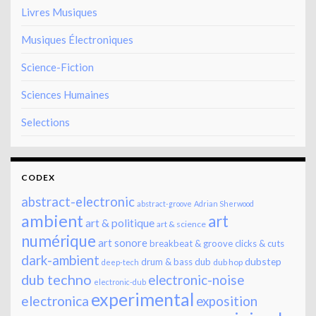
Livres Musiques
Musiques Électroniques
Science-Fiction
Sciences Humaines
Selections
CODEX
abstract-electronic
abstract-groove
Adrian Sherwood
ambient
art
art & politique
art & science
numérique
art sonore
breakbeat & groove
clicks & cuts
dark-ambient
dubstep
drum & bass
dub
dub hop
deep-tech
dub techno
electronic-noise
electronic-dub
experimental
electronica
exposition