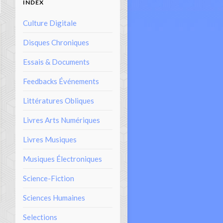
INDEX
Culture Digitale
Disques Chroniques
Essais & Documents
Feedbacks Événements
Littératures Obliques
Livres Arts Numériques
Livres Musiques
Musiques Électroniques
Science-Fiction
Sciences Humaines
Selections