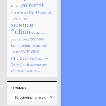
minimal
Plateaux
On-U Sound
Muslimgauze
Richard H. Kirk
science-
fiction
Spectre
spoken
techno
Sub Rosa
words
techno-indus
techno dub
various
Touch
artists
Vladislav
vidéo
Delay
Vromb
Wolfgang Voigt
WordSound
world music
TIMELINE
Timeline