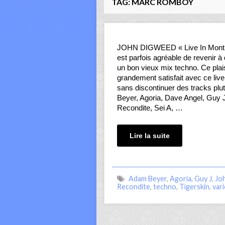
TAG:
MARC ROMBOY
JOHN DIGWEED « Live In Montré
est parfois agréable de revenir
un bon vieux mix techno. Ce plai
grandement satisfait avec ce liv
sans discontinuer des tracks pl
Beyer, Agoria, Dave Angel, Guy
Recondite, Sei A, …
Lire la suite
Adam Beyer
,
Agoria
,
Guy J
,
Jo
Recondite
,
techno
,
Tigerskin
,
vari