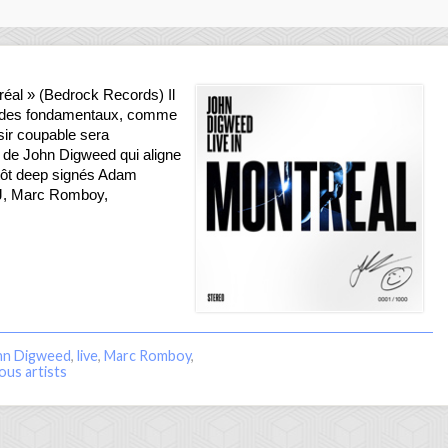
al » (Bedrock Records) Il
 à des fondamentaux, comme
sir coupable sera
e de John Digweed qui aligne
utôt deep signés Adam
 J, Marc Romboy,
hn Digweed
,
live
,
Marc Romboy
,
ous artists