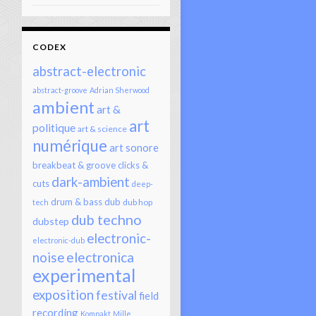
CODEX
abstract-electronic
abstract-groove
Adrian Sherwood
ambient
art &
art
politique
art & science
numérique
art sonore
breakbeat & groove
clicks &
dark-ambient
cuts
deep-
drum & bass
dub
dub hop
tech
dub techno
dubstep
electronic-
electronic-dub
electronica
noise
experimental
exposition
festival
field
recording
Kompakt
Mille