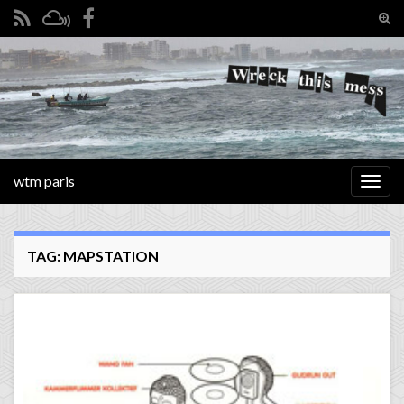
Tog
sear
Search for:
for
wtm paris
Togg
navig
TAG:
MAPSTATION