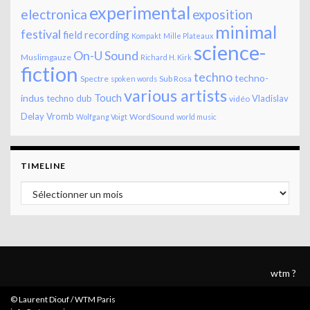
experimental
electronica
exposition
minimal
festival
field recording
Kompakt
Mille Plateaux
science-
On-U Sound
Muslimgauze
Richard H. Kirk
fiction
techno
techno-
Spectre
Sub Rosa
spoken words
various artists
Touch
indus
techno dub
Vladislav
vidéo
Delay
Vromb
WordSound
Wolfgang Voigt
world music
TIMELINE
Timeline
wtm ?
© Laurent Diouf / WTM Paris