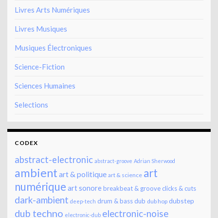
Livres Arts Numériques
Livres Musiques
Musiques Électroniques
Science-Fiction
Sciences Humaines
Selections
CODEX
abstract-electronic
abstract-groove
Adrian Sherwood
ambient
art
art & politique
art & science
numérique
art sonore
breakbeat & groove
clicks & cuts
dark-ambient
dubstep
drum & bass
dub
dub hop
deep-tech
dub techno
electronic-noise
electronic-dub