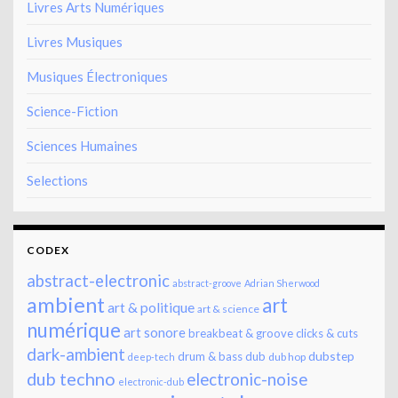
Livres Arts Numériques
Livres Musiques
Musiques Électroniques
Science-Fiction
Sciences Humaines
Selections
CODEX
abstract-electronic
abstract-groove
Adrian Sherwood
ambient
art
art & politique
art & science
numérique
art sonore
breakbeat & groove
clicks & cuts
dark-ambient
dubstep
drum & bass
dub
dub hop
deep-tech
dub techno
electronic-noise
electronic-dub