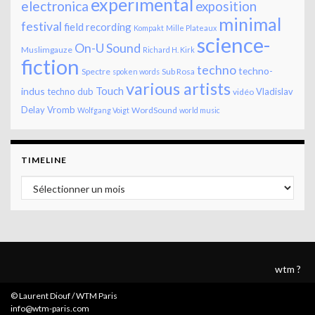
experimental
electronica
exposition
minimal
festival
field recording
Kompakt
Mille Plateaux
science-
On-U Sound
Muslimgauze
Richard H. Kirk
fiction
techno
techno-
Spectre
Sub Rosa
spoken words
various artists
Touch
indus
techno dub
Vladislav
vidéo
Delay
Vromb
WordSound
Wolfgang Voigt
world music
TIMELINE
Timeline
wtm ?
© Laurent Diouf / WTM Paris
info@wtm-paris.com