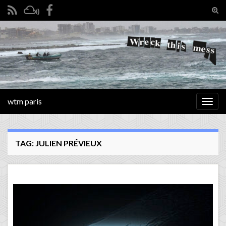
Tog
sear
Search for:
for
wtm paris
Togg
navig
TAG:
JULIEN PRÉVIEUX