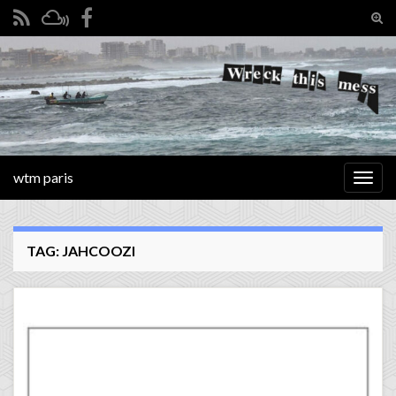
Tog
sear
Search for:
for
wtm paris
Togg
navig
TAG:
JAHCOOZI