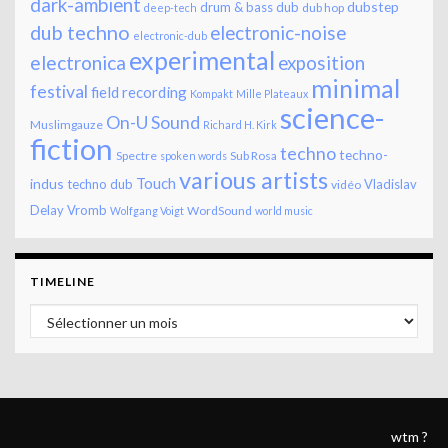
dark-ambient
dubstep
drum & bass
dub
dub hop
deep-tech
dub techno
electronic-noise
electronic-dub
experimental
electronica
exposition
minimal
festival
field recording
Kompakt
Mille Plateaux
science-
On-U Sound
Muslimgauze
Richard H. Kirk
fiction
techno
techno-
Spectre
Sub Rosa
spoken words
various artists
Touch
indus
techno dub
Vladislav
vidéo
Delay
Vromb
WordSound
Wolfgang Voigt
world music
TIMELINE
Timeline
wtm ?