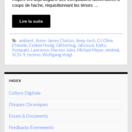
coups de hache, réquisitionnant les ténors …
Lire la suite
ambient
,
Anne-James Chaton
,
deep-tech
,
DJ Olive
,
Efdemin
,
Ezekiel Honig
,
Glitterbug
,
Jahcoozi
,
Kaito
,
Kompakt
,
Lawrence
,
Marsen Jules
,
Michael Mayer
,
minimal
,
SCSI-9
,
techno
,
Wolfgang Voigt
INDEX
Culture Digitale
Disques Chroniques
Essais & Documents
Feedbacks Événements