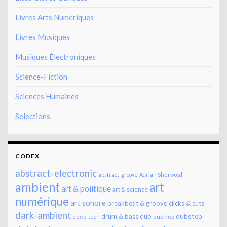
Livres Arts Numériques
Livres Musiques
Musiques Électroniques
Science-Fiction
Sciences Humaines
Selections
CODEX
abstract-electronic
abstract-groove
Adrian Sherwood
ambient
art
art & politique
art & science
numérique
art sonore
breakbeat & groove
clicks & cuts
dark-ambient
dubstep
drum & bass
dub
dub hop
deep-tech