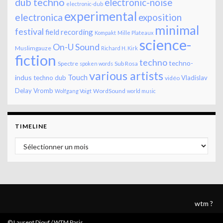
dub techno
electronic-noise
electronic-dub
experimental
electronica
exposition
minimal
festival
field recording
Kompakt
Mille Plateaux
science-
On-U Sound
Muslimgauze
Richard H. Kirk
fiction
techno
techno-
Spectre
Sub Rosa
spoken words
various artists
Touch
indus
techno dub
Vladislav
vidéo
Delay
Vromb
WordSound
Wolfgang Voigt
world music
TIMELINE
Timeline
wtm ?
© Laurent Diouf / WTM Paris