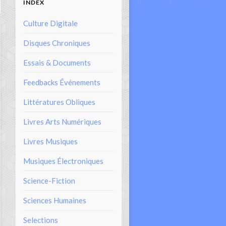
INDEX
Culture Digitale
Disques Chroniques
Essais & Documents
Feedbacks Événements
Littératures Obliques
Livres Arts Numériques
Livres Musiques
Musiques Électroniques
Science-Fiction
Sciences Humaines
Selections