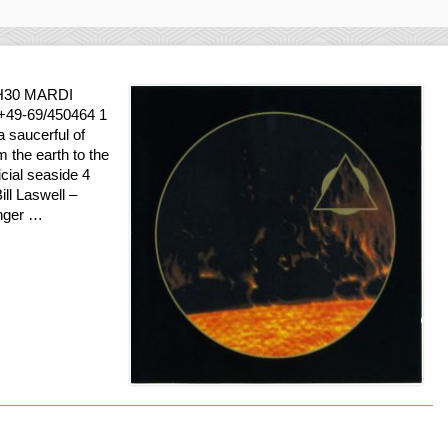
H30 MARDI
 +49-69/450464 1
 saucerful of
m the earth to the
icial seaside 4
ill Laswell –
anger …