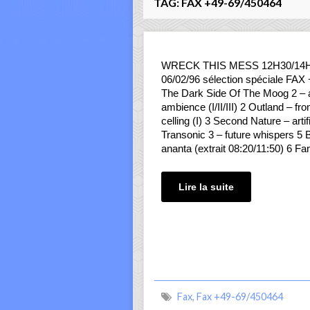
TAG:
FAX +49-69/450464
WRECK THIS MESS 12H30/14
06/02/96 sélection spéciale FAX
The Dark Side Of The Moog 2 – a
ambience (I/II/III) 2 Outland – fro
celling (I) 3 Second Nature – artif
Transonic 3 – future whispers 5 B
ananta (extrait 08:20/11:50) 6 F
Lire la suite
Fax
,
Fax +49-69/450464