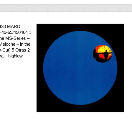
H30 MARDI
 +49-69/450464 1
 The MS-Series –
 Meloche – in the
w-Cut) 5 Otras 2
ra – highlow