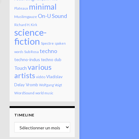
minimal
Plateaux
On-U Sound
Muslimgauze
Richard H. Kirk
science-
fiction
Spectre
spoken
techno
Sub Rosa
words
techno-indus
techno dub
various
Touch
artists
Vladislav
vidéo
Delay
Vromb
Wolfgang Voigt
WordSound
world music
TIMELINE
Timeline