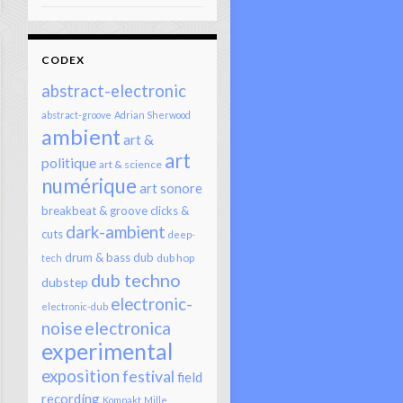
CODEX
abstract-electronic
abstract-groove
Adrian Sherwood
ambient
art &
art
politique
art & science
numérique
art sonore
breakbeat & groove
clicks &
dark-ambient
cuts
deep-
drum & bass
dub
dub hop
tech
dub techno
dubstep
electronic-
electronic-dub
electronica
noise
experimental
exposition
festival
field
recording
Kompakt
Mille