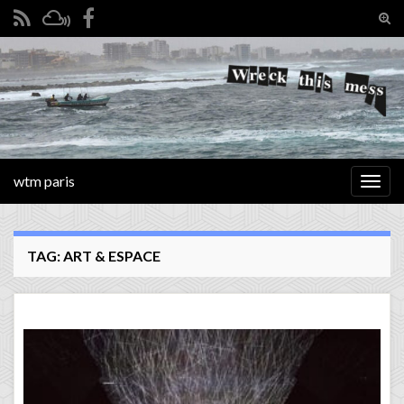
Tog
sear
Search for:
for
wtm paris
Togg
navig
TAG:
ART & ESPACE