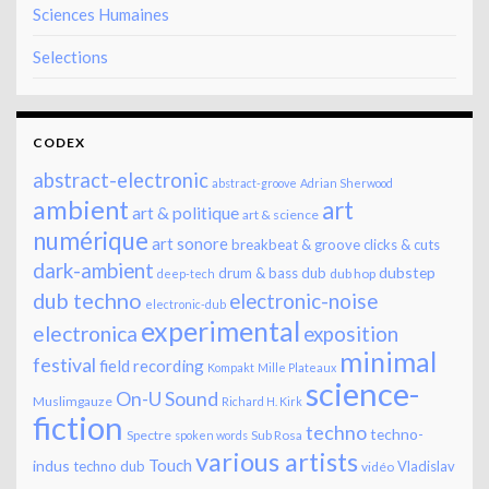
Sciences Humaines
Selections
CODEX
abstract-electronic
abstract-groove
Adrian Sherwood
ambient
art
art & politique
art & science
numérique
art sonore
breakbeat & groove
clicks & cuts
dark-ambient
dubstep
drum & bass
dub
dub hop
deep-tech
dub techno
electronic-noise
electronic-dub
experimental
electronica
exposition
minimal
festival
field recording
Kompakt
Mille Plateaux
science-
On-U Sound
Muslimgauze
Richard H. Kirk
fiction
techno
techno-
Spectre
Sub Rosa
spoken words
various artists
Touch
indus
techno dub
Vladislav
vidéo