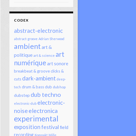
CODEX
abstract-electronic
abstract-groove
Adrian Sherwood
ambient
art &
art
politique
art & science
numérique
art sonore
breakbeat & groove
clicks &
dark-ambient
cuts
deep-
drum & bass
dub
dub hop
tech
dub techno
dubstep
electronic-
electronic-dub
electronica
noise
experimental
exposition
festival
field
recording
Kompakt
Mille