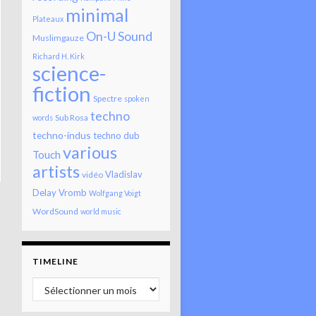
minimal
Plateaux
On-U Sound
Muslimgauze
Richard H. Kirk
science-
fiction
Spectre
spoken
techno
Sub Rosa
words
techno-indus
techno dub
various
Touch
artists
Vladislav
vidéo
Delay
Vromb
Wolfgang Voigt
WordSound
world music
TIMELINE
Timeline