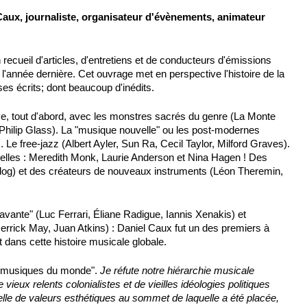
x, journaliste, organisateur d'évènements, animateur
n recueil d'articles, d'entretiens et de conducteurs d'émissions
 l'année dernière. Cet ouvrage met en perspective l'histoire de la
s écrits; dont beaucoup d'inédits.
ve, tout d'abord, avec les monstres sacrés du genre (La Monte
 Philip Glass). La "musique nouvelle" ou les post-modernes
 Le free-jazz (Albert Ayler, Sun Ra, Cecil Taylor, Milford Graves).
elles : Meredith Monk, Laurie Anderson et Nina Hagen ! Des
g) et des créateurs de nouveaux instruments (Léon Theremin,
avante" (Luc Ferrari, Éliane Radigue, Iannis Xenakis) et
errick May, Juan Atkins) : Daniel Caux fut un des premiers à
t dans cette histoire musicale globale.
 "musiques du monde".
Je réfute notre hiérarchie musicale
vieux relents colonialistes et de vieilles idéologies politiques
le de valeurs esthétiques au sommet de laquelle a été placée,