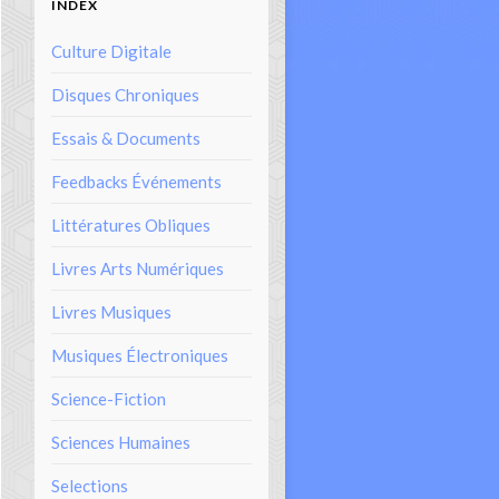
INDEX
Culture Digitale
Disques Chroniques
Essais & Documents
Feedbacks Événements
Littératures Obliques
Livres Arts Numériques
Livres Musiques
Musiques Électroniques
Science-Fiction
Sciences Humaines
Selections