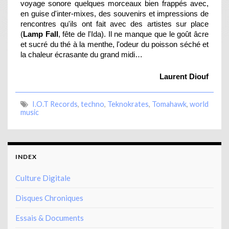
voyage sonore quelques morceaux bien frappés avec,
en guise d'inter-mixes, des souvenirs et impressions de
rencontres qu'ils ont fait avec des artistes sur place
(
Lamp Fall
, fête de l'Ida). Il ne manque que le goût âcre
et sucré du thé à la menthe, l'odeur du poisson séché et
la chaleur écrasante du grand midi…
Laurent Diouf
I.O.T Records
,
techno
,
Teknokrates
,
Tomahawk
,
world
music
INDEX
Culture Digitale
Disques Chroniques
Essais & Documents