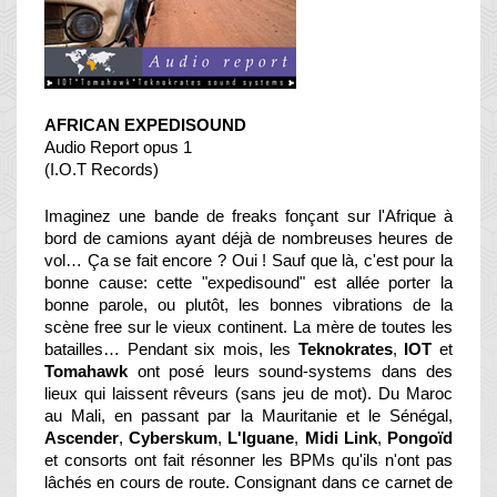
AFRICAN EXPEDISOUND
Audio Report opus 1
(I.O.T Records)
Imaginez une bande de freaks fonçant sur l'Afrique à
bord de camions ayant déjà de nombreuses heures de
vol… Ça se fait encore ? Oui ! Sauf que là, c'est pour la
bonne cause: cette "expedisound" est allée porter la
bonne parole, ou plutôt, les bonnes vibrations de la
scène free sur le vieux continent. La mère de toutes les
batailles… Pendant six mois, les
Teknokrates
,
IOT
et
Tomahawk
ont posé leurs sound-systems dans des
lieux qui laissent rêveurs (sans jeu de mot). Du Maroc
au Mali, en passant par la Mauritanie et le Sénégal,
Ascender
,
Cyberskum
,
L'Iguane
,
Midi Link
,
Pongoïd
et consorts ont fait résonner les BPMs qu'ils n'ont pas
lâchés en cours de route. Consignant dans ce carnet de