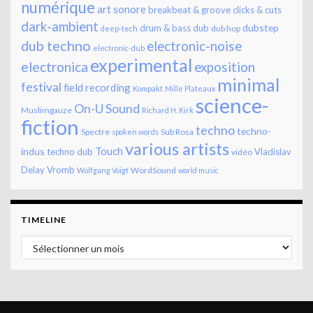
numérique
art sonore
breakbeat & groove
clicks & cuts
dark-ambient
dubstep
drum & bass
dub
dub hop
deep-tech
dub techno
electronic-noise
electronic-dub
experimental
electronica
exposition
minimal
festival
field recording
Kompakt
Mille Plateaux
science-
On-U Sound
Muslimgauze
Richard H. Kirk
fiction
techno
techno-
Spectre
Sub Rosa
spoken words
various artists
Touch
indus
techno dub
Vladislav
vidéo
Delay
Vromb
WordSound
Wolfgang Voigt
world music
TIMELINE
Timeline